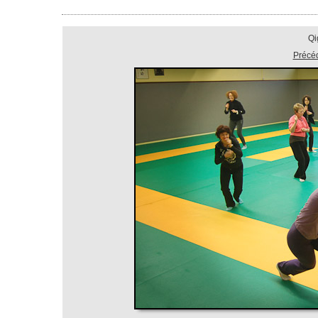
Qi
Précé